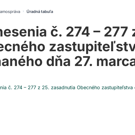
amospráva
Úradná tabuľa
esenia č. 274 – 277 
cného zastupiteľst
aného dňa 27. marc
ia č. 274 – 277 z 25. zasadnutia Obecného zastupiteľstv