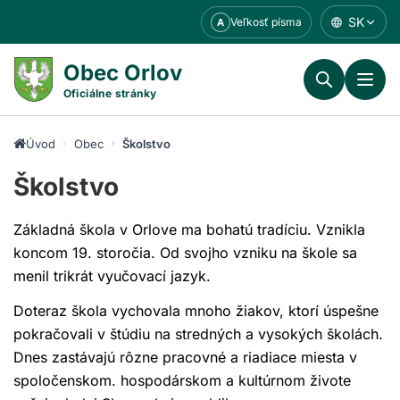
Prejsť
SK
Veľkosť písma
A
k
obsahu
Obec Orlov
Oficiálne stránky
Úvod
Obec
Školstvo
Školstvo
Základná škola v Orlove ma bohatú tradíciu. Vznikla
koncom 19. storočia. Od svojho vzniku na škole sa
menil trikrát vyučovací jazyk.
Doteraz škola vychovala mnoho žiakov, ktorí úspešne
pokračovali v štúdiu na stredných a vysokých školách.
Dnes zastávajú rôzne pracovné a riadiace miesta v
spoločenskom. hospodárskom a kultúrnom živote