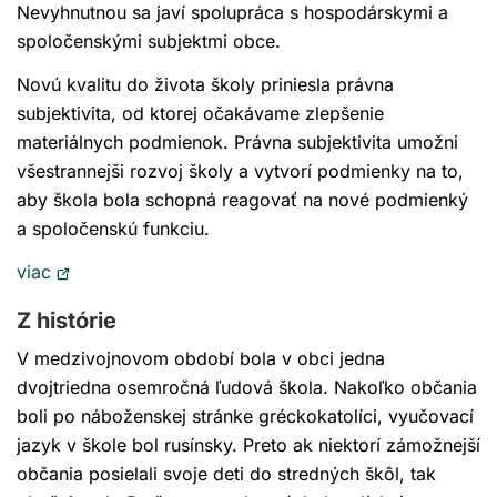
Nevyhnutnou sa javí spolupráca s hospodárskymi a
spoločenskými subjektmi obce.
Novú kvalitu do života školy priniesla právna
subjektivita, od ktorej očakávame zlepšenie
materiálnych podmienok. Právna subjektivita umožni
všestrannejši rozvoj školy a vytvorí podmienky na to,
aby škola bola schopná reagovať na nové podmienký
a spoločenskú funkciu.
Otvorí
viac
sa
Z histórie
v
novom
V medzivojnovom období bola v obci jedna
okne
dvojtriedna osemročná ľudová škola. Nakoľko občania
boli po náboženskej stránke gréckokatolíci, vyučovací
jazyk v škole bol rusínsky. Preto ak niektorí zámožnejší
občania posielali svoje deti do stredných škôl, tak