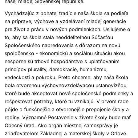
našej mladej Slovenskej republike.
Vychádzajúc z bohatej tradície naša škola sa podieľa
na príprave, výchove a vzdelávaní mladej generácie
pre život a prácu v nových podmienkach. Usilujeme o
to, aby sa škola stala neoddeliteľnou Súčasťou
Spoločenského napredovania s dôrazom na novú
spoločensko - ekonomickú a sociálnu situáciu akou
nesporne sú trhové hospodárstvo s uplatňovaním
princípov plurality, demokracie, humanizmu,
vedeckosti a pokroku. Preto chceme. aby naša škola
bola otvorenou výchovnovzdelávacou ustanovizňou,
ktoré bude akceptovať nové spoločenské podmienky a
rešpektovať potreby, ktoré tu vznikajú. V prvom rade
pôjde o funkčnejšie a otvorenejšie prepojenie školy a
rodiny. Významné Postavenie v živote školy bude mať
Obecný úrad. Ako orgán miestnej samosprávy je
zriaďovateľom Základnej a materskej školy v Orlove.