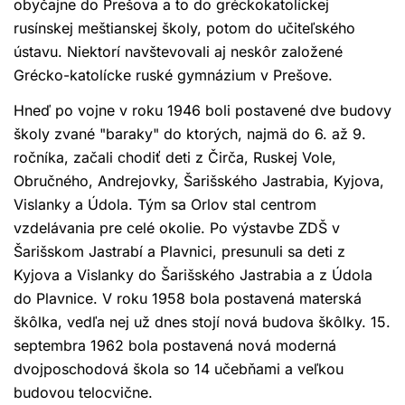
obyčajne do Prešova a to do gréckokatolíckej
rusínskej meštianskej školy, potom do učiteľského
ústavu. Niektorí navštevovali aj neskôr založené
Grécko-katolícke ruské gymnázium v Prešove.
Hneď po vojne v roku 1946 boli postavené dve budovy
školy zvané "baraky" do ktorých, najmä do 6. až 9.
ročníka, začali chodiť deti z Čirča, Ruskej Vole,
Obručného, Andrejovky, Šarišského Jastrabia, Kyjova,
Vislanky a Údola. Tým sa Orlov stal centrom
vzdelávania pre celé okolie. Po výstavbe ZDŠ v
Šarišskom Jastrabí a Plavnici, presunuli sa deti z
Kyjova a Vislanky do Šarišského Jastrabia a z Údola
do Plavnice. V roku 1958 bola postavená materská
škôlka, vedľa nej už dnes stojí nová budova škôlky. 15.
septembra 1962 bola postavená nová moderná
dvojposchodová škola so 14 učebňami a veľkou
budovou telocvične.