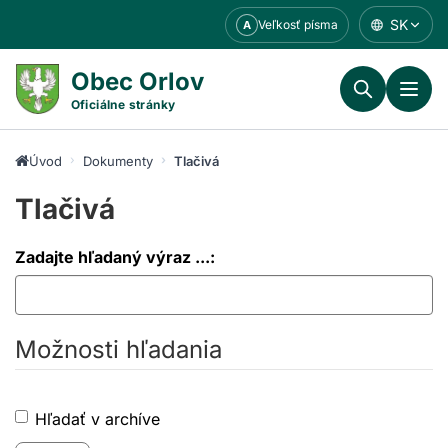
Prejsť
SK
Veľkosť písma
A
k
obsahu
Obec Orlov
Oficiálne stránky
Úvod
Dokumenty
Tlačivá
Tlačivá
Zadajte hľadaný výraz ...:
Možnosti hľadania
Hľadať v archíve