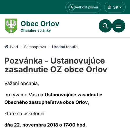
Prejsť
SK
Veľkosť písma
A
k
obsahu
Obec Orlov
Oficiálne stránky
Úvod
Samospráva
Úradná tabuľa
Pozvánka - Ustanovujúce
zasadnutie OZ obce Orlov
Vážení občania,
pozývame Vás na
Ustanovujúce zasadnutie
Obecného zastupiteľstva obce Orlov
,
ktoré sa uskutoční
dňa 22. novembra 2018 o 17:00 hod.