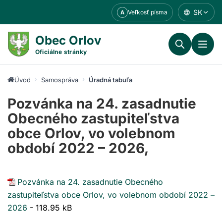
Prejsť
SK
Veľkosť písma
A
k
obsahu
Obec Orlov
Oficiálne stránky
Úvod
Samospráva
Úradná tabuľa
Pozvánka na 24. zasadnutie
Obecného zastupiteľstva
obce Orlov, vo volebnom
období 2022 – 2026,
Pozvánka na 24. zasadnutie Obecného
zastupiteľstva obce Orlov, vo volebnom období 2022 –
2026
- 118.95 kB