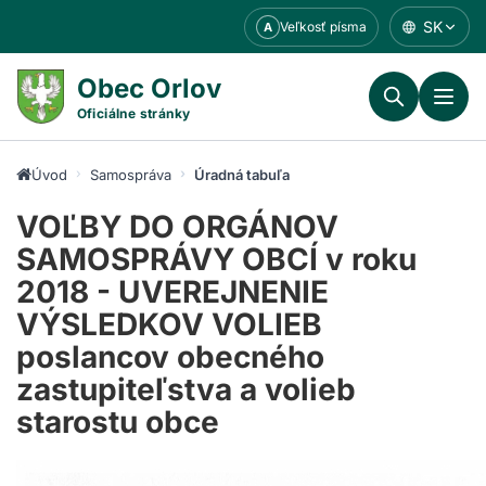
Prejsť
SK
Veľkosť písma
A
k
obsahu
Obec Orlov
Oficiálne stránky
Úvod
Samospráva
Úradná tabuľa
VOĽBY DO ORGÁNOV
SAMOSPRÁVY OBCÍ v roku
2018 - UVEREJNENIE
VÝSLEDKOV VOLIEB
poslancov obecného
zastupiteľstva a volieb
starostu obce