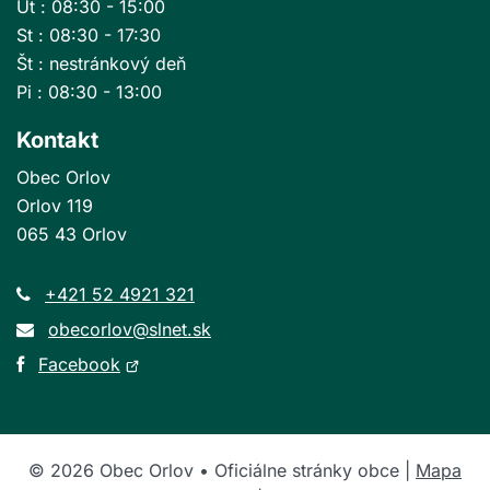
Ut : 08:30 - 15:00
St : 08:30 - 17:30
Št : nestránkový deň
Pi : 08:30 - 13:00
Kontakt
Obec Orlov
Orlov 119
065 43 Orlov
+421 52 4921 321
obecorlov@slnet.sk
Otvorí
Facebook
sa
v
novom
©
2026
Obec Orlov • Oficiálne stránky obce |
Mapa
okne