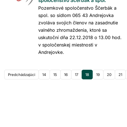
spoločenstvo Ščerbák a spol.
Pozemkové spoločenstvo Ščerbák a
spol. so sídlom 065 43 Andrejovka
zvoláva svojich členov na zasadnutie
valného zhromaždenia, ktoré sa
uskutoční dňa 22.12.2018 o 13.00 hod.
v spoločenskej miestnosti v
Andrejovke.
Predchádzajúci
14
15
16
17
18
19
20
21