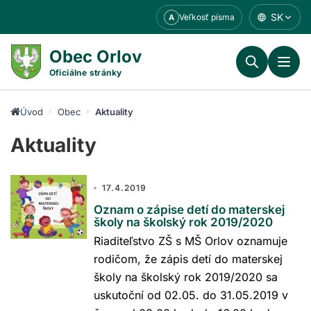
Prejsť
SK
Veľkosť písma
A
k
obsahu
Obec Orlov
Oficiálne stránky
Úvod
Obec
Aktuality
Aktuality
17.4.2019
Oznam o zápise detí do materskej
školy na školský rok 2019/2020
Riaditeľstvo ZŠ s MŠ Orlov oznamuje
rodičom, že zápis detí do materskej
školy na školský rok 2019/2020 sa
uskutoční od 02.05. do 31.05.2019 v