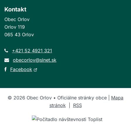
Kontakt
Obec Orlov
Orlov 119
065 43 Orlov
+421 52 4921 321
obecorlov@slnet.sk
Otvorí
Facebook
sa
v
novom
©
2026
Obec Orlov • Oficiálne stránky obce |
Mapa
okne
stránok
|
RSS