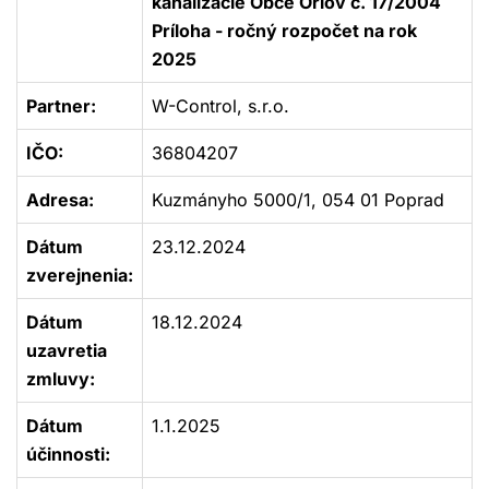
kanalizácie Obce Orlov č. 17/2004
Príloha - ročný rozpočet na rok
2025
Partner:
W-Control, s.r.o.
IČO:
36804207
Adresa:
Kuzmányho 5000/1, 054 01 Poprad
Dátum
23.12.2024
zverejnenia:
Dátum
18.12.2024
uzavretia
zmluvy:
Dátum
1.1.2025
účinnosti: