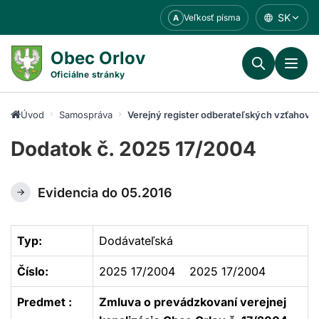
Prejsť
SK
Veľkosť písma
A
k
obsahu
Obec Orlov
Oficiálne stránky
Úvod
Samospráva
Verejný register odberateľských vzťahov
Dodatok č. 2025 17/2004
Evidencia do 05.2016
Typ:
Dodávateľská
Číslo:
2025 17/2004 2025 17/2004
Predmet :
Zmluva o prevádzkovaní verejnej