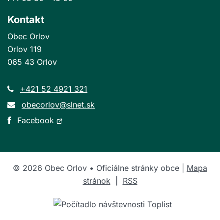
Kontakt
Obec Orlov
Orlov 119
065 43 Orlov
+421 52 4921 321
obecorlov@slnet.sk
Otvorí
Facebook
sa
v
novom
©
2026
Obec Orlov • Oficiálne stránky obce |
Mapa
okne
stránok
|
RSS