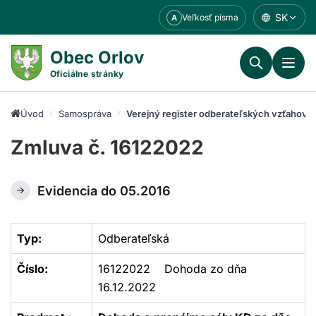
Prejsť
SK
Veľkosť písma
A
k
obsahu
Obec Orlov
Oficiálne stránky
Úvod
Samospráva
Verejný register odberateľských vzťahov
Zmluva č. 16122022
Evidencia do 05.2016
Typ:
Odberateľská
Číslo:
16122022 Dohoda zo dňa
16.12.2022