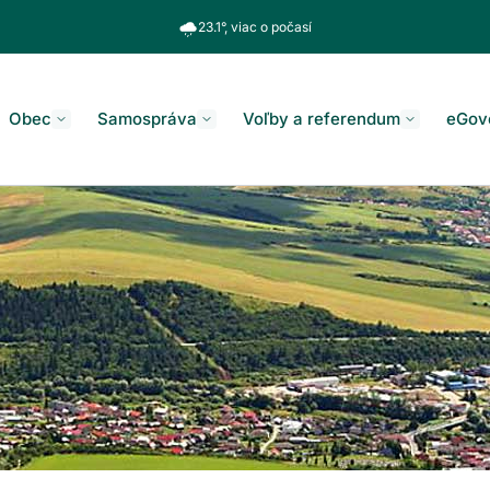
23.1°, viac o počasí
Obec
Samospráva
Voľby a referendum
eGov