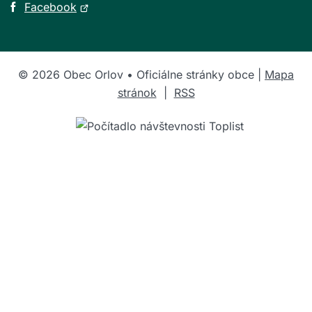
Otvorí
Facebook
sa
v
novom
©
2026
Obec Orlov • Oficiálne stránky obce |
Mapa
okne
stránok
|
RSS