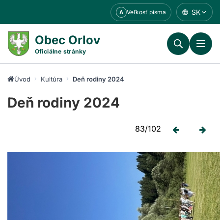
Prejsť
SK
Veľkosť písma
A
k
obsahu
Obec Orlov
Oficiálne stránky
Úvod
Kultúra
Deň rodiny 2024
Deň rodiny 2024
83/102