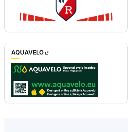
OTVORÍ
AQUAVELO
SA
V
NOVOM
OKNE