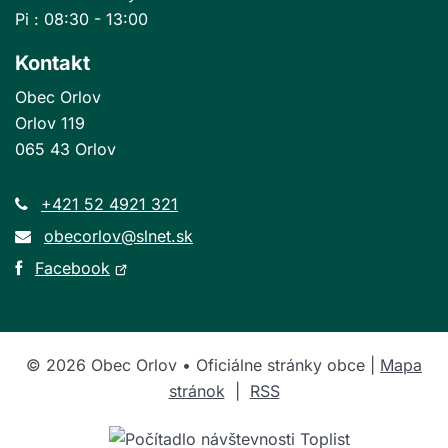
Pi : 08:30 - 13:00
Kontakt
Obec Orlov
Orlov 119
065 43 Orlov
+421 52 4921 321
obecorlov@slnet.sk
Otvorí
Facebook
sa
v
novom
©
2026
Obec Orlov • Oficiálne stránky obce |
Mapa
okne
stránok
|
RSS