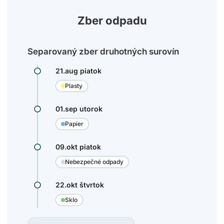
Zber odpadu
Separovaný zber druhotných surovín
21.aug piatok
Plasty
01.sep utorok
Papier
09.okt piatok
Nebezpečné odpady
22.okt štvrtok
Sklo