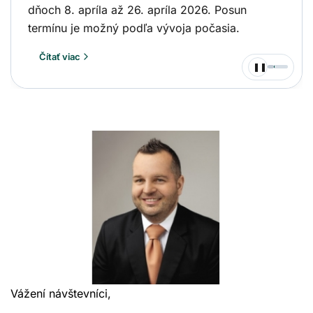
dňoch 8. apríla až 26. apríla 2026. Posun
termínu je možný podľa vývoja počasia.
Čítať viac
Pozastaviť
❚❚
slideshow
Vážení návštevníci,