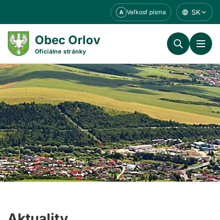
Prejsť
SK
Veľkosť písma
A
k
obsahu
Obec Orlov
Oficiálne stránky
Aktuality