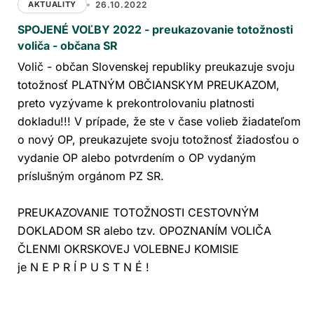
AKTUALITY
26.10.2022
SPOJENÉ VOĽBY 2022 - preukazovanie totožnosti
voliča - občana SR
Volič - občan Slovenskej republiky preukazuje svoju
totožnosť PLATNÝM OBČIANSKYM PREUKAZOM,
preto vyzývame k prekontrolovaniu platnosti
dokladu!!! V prípade, že ste v čase volieb žiadateľom
o nový OP, preukazujete svoju totožnosť žiadosťou o
vydanie OP alebo potvrdením o OP vydaným
príslušným orgánom PZ SR.
PREUKAZOVANIE TOTOŽNOSTI CESTOVNÝM
DOKLADOM SR alebo tzv. OPOZNANÍM VOLIČA
ČLENMI OKRSKOVEJ VOLEBNEJ KOMISIE
je N E P R Í P U S T N É !