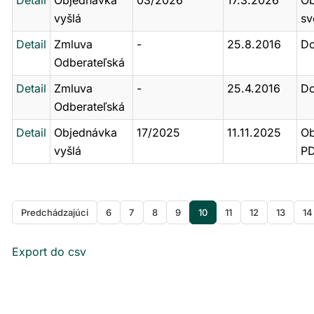
Detail
Objednávka
03/2026
17.3.2026
Ob
vyšlá
sv
Detail
Zmluva
-
25.8.2016
Do
Odberateľská
Detail
Zmluva
-
25.4.2016
Do
Odberateľská
Detail
Objednávka
17/2025
11.11.2025
Ob
vyšlá
PD
Predchádzajúci
6
7
8
9
10
11
12
13
14
Export do csv