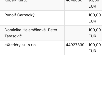
Róbert Kuruc
4648880
93,00
EUR
Rudolf Čarnocký
100,00
EUR
Dominika Helemčinová, Peter
100,00
Tarasovič
EUR
eXteriéry.sk, s.r.o.
44927339
100,00
EUR