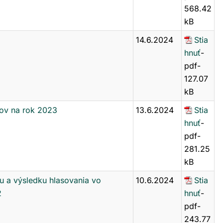
568.42
kB
14.6.2024
Stia
hnuť
-
pdf-
127.07
kB
lov na rok 2023
13.6.2024
Stia
hnuť
-
pdf-
281.25
kB
u a výsledku hlasovania vo
10.6.2024
Stia
2
hnuť
-
pdf-
243.77