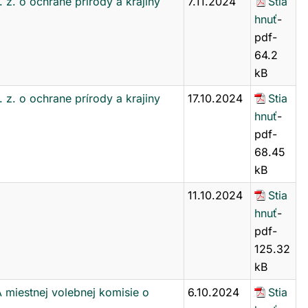
z. o ochrane prírody a krajiny
7.11.2024
Stia
hnuť
-
pdf-
64.2
kB
z. o ochrane prírody a krajiny
17.10.2024
Stia
hnuť
-
pdf-
68.45
kB
11.10.2024
Stia
hnuť
-
pdf-
125.32
kB
estnej volebnej komisie o
6.10.2024
Stia