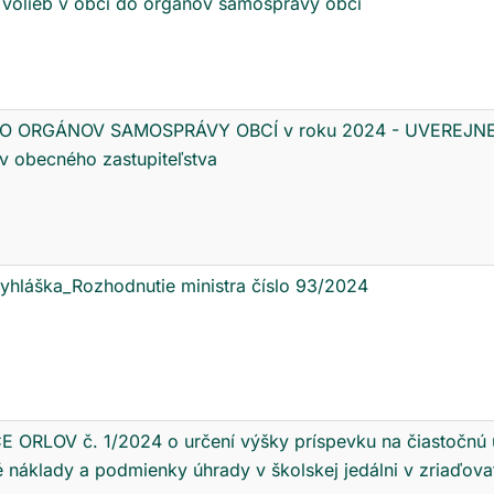
 volieb v obci do orgánov samosprávy obcí
O ORGÁNOV SAMOSPRÁVY OBCÍ v roku 2024 - UVEREJN
v obecného zastupiteľstva
vyhláška_Rozhodnutie ministra číslo 93/2024
 ORLOV č. 1/2024 o určení výšky príspevku na čiastočnú 
é náklady a podmienky úhrady v školskej jedálni v zriaďov