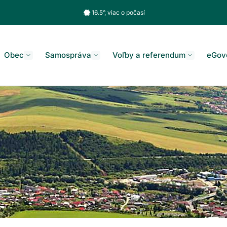
16.5°, viac o počasí
Obec
Samospráva
Voľby a referendum
eGov