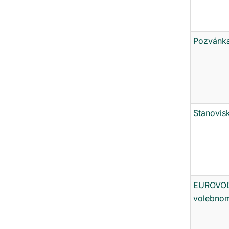
Pozvánka
Stanovis
EUROVOĽB
volebnom