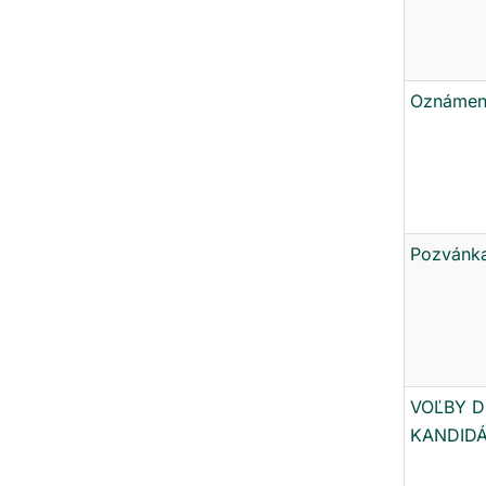
Oznámeni
Pozvánka
VOĽBY D
KANDIDÁT